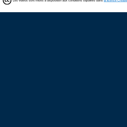
Les vidéos sont mises à disposition aux conditions stipulées dans
la licence Creat