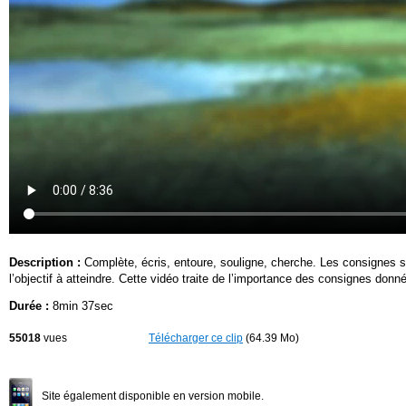
Description :
Complète, écris, entoure, souligne, cherche. Les consignes so
l’objectif à atteindre. Cette vidéo traite de l’importance des consignes don
Durée :
8min 37sec
55018
vues
Télécharger ce clip
(64.39 Mo)
Site également disponible en version mobile.