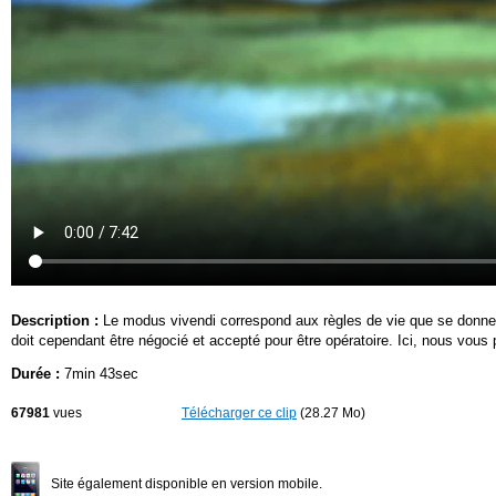
Description :
Le modus vivendi correspond aux règles de vie que se donnent
doit cependant être négocié et accepté pour être opératoire. Ici, nous vou
Durée :
7min 43sec
67981
vues
Télécharger ce clip
(28.27 Mo)
Site également disponible en version mobile.