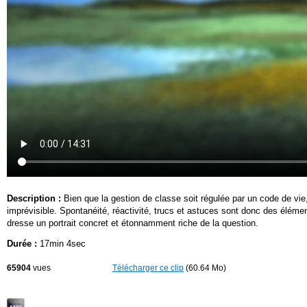
Description :
Bien que la gestion de classe soit régulée par un code de vie
imprévisible. Spontanéité, réactivité, trucs et astuces sont donc des élém
dresse un portrait concret et étonnamment riche de la question.
Durée :
17min 4sec
65904
vues
Télécharger ce clip
(60.64 Mo)