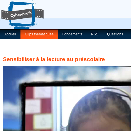
Accueil
Clips thématiques
Fondements
RSS
Questions
Sensibiliser à la lecture au préscolaire