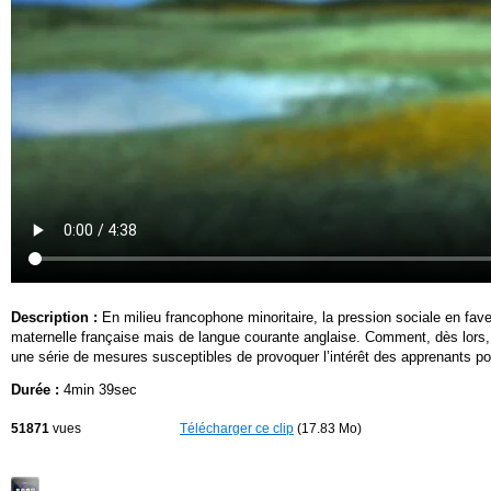
Description :
En milieu francophone minoritaire, la pression sociale en fave
maternelle française mais de langue courante anglaise. Comment, dès lors
une série de mesures susceptibles de provoquer l’intérêt des apprenants pou
Durée :
4min 39sec
51871
vues
Télécharger ce clip
(17.83 Mo)