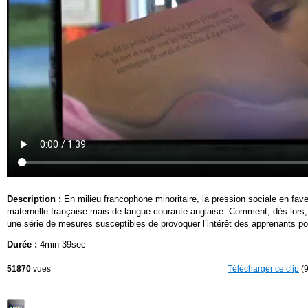
Description :
En milieu francophone minoritaire, la pression sociale en fave
maternelle française mais de langue courante anglaise. Comment, dès lors
une série de mesures susceptibles de provoquer l’intérêt des apprenants pou
Durée :
4min 39sec
51870
vues
Télécharger ce clip
(9