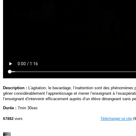
Description :
L’agitation, le bavardage, l’inattention sont des phénomènes 
gêner considérablement l’apprentissage et mener l’enseignant à l’exaspérati
l’enseignant d’intervenir efficacement auprès d’un élève dérangeant sans per
Durée :
7min 30sec
67882
vues
Télécharger ce clip
(9