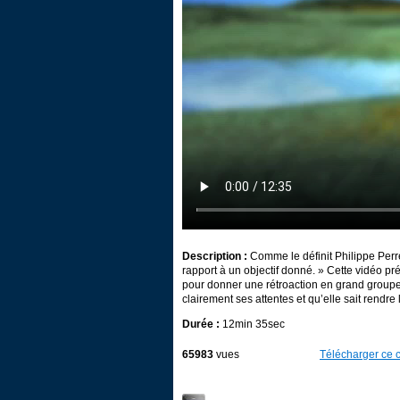
Description :
Comme le définit Philippe Perre
rapport à un objectif donné. » Cette vidéo p
pour donner une rétroaction en grand groupe 
clairement ses attentes et qu’elle sait rendr
Durée :
12min 35sec
65983
vues
Télécharger ce c