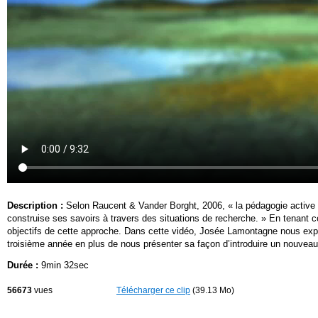
Description :
Selon Raucent & Vander Borght, 2006, « la pédagogie active a 
construise ses savoirs à travers des situations de recherche. » En tenant com
objectifs de cette approche. Dans cette vidéo, Josée Lamontagne nous expli
troisième année en plus de nous présenter sa façon d’introduire un nouveau
Durée :
9min 32sec
56673
vues
Télécharger ce clip
(39.13 Mo)