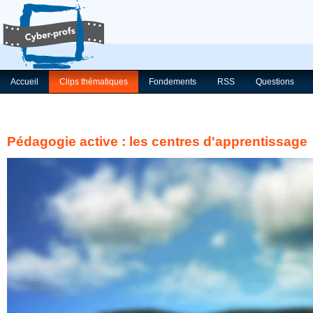
Accueil
Clips thématiques
Fondements
RSS
Questions
Pédagogie active : les centres d'apprentissage